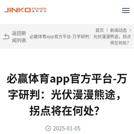
首页
新闻动态
返回新
必赢体育app官方平台-万字研判：光伏漫漫熊途，拐点
闻列表
将在何处？
必赢体育app官方平台-万
字研判：光伏漫漫熊途，
拐点将在何处？
2025-01-05