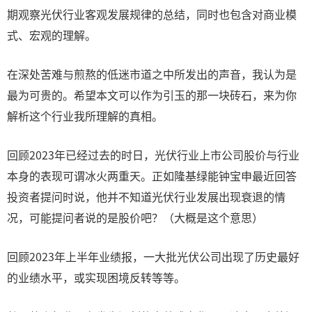
期观察光伏行业客观发展规律的总结，同时也包含对商业模
式、宏观的理解。
在深处苦难与煎熬的低迷市道之中所发出的声音，我认为是
最为可贵的。希望本文可以作为引玉的那一块砖石，来为你
解析这个行业我所理解的真相。
回顾2023年已经过去的时日，光伏行业上市公司股价与行业
本身的表现可谓冰火两重天。正如隆基绿能钟宝申最近回答
投资者提问时说，他并不知道光伏行业发展出现衰退的情
况，可能提问者说的是股价吧？（大概是这个意思）
回顾2023年上半年业绩报，一大批光伏公司出现了历史最好
的业绩水平，或实现困境反转等等。