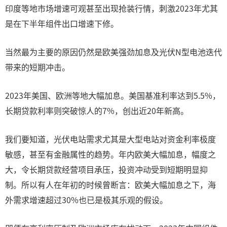
印度等地市场增速可观甚至出现抢装行情，刺激2023年尤其
是在下半年组件出口增速下修。
当然最为主要的原因仍然是欧美强劲加息及光伏N型电池迭代
带来的短期冲击。
2023年美国、欧洲等地大幅加息。美国基准利率达到5.5%，
长期贷款利率则突破惊人的7%，创出近20年新高。
我们要知道，光伏电站需求尤其是大型电站对资金利率极度
敏感，甚至有金融属性的趋势。年内欧美大幅加息，幅度之
大，令长期贷款经营项目承压，投资冲动受到短期明显抑
制。所以有人在年初的时候曾断言：欧美大幅加息之下，海
外需求增速超过30%也已是极其乐观的假设。