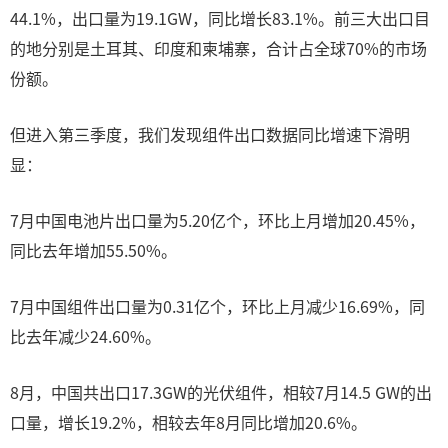
44.1%，出口量为19.1GW，同比增长83.1%。前三大出口目
的地分别是土耳其、印度和柬埔寨，合计占全球70%的市场
份额。
但进入第三季度，我们发现组件出口数据同比增速下滑明
显：
7月中国电池片出口量为5.20亿个，环比上月增加20.45%，
同比去年增加55.50%。
7月中国组件出口量为0.31亿个，环比上月减少16.69%，同
比去年减少24.60%。
8月，中国共出口17.3GW的光伏组件，相较7月14.5 GW的出
口量，增长19.2%，相较去年8月同比增加20.6%。