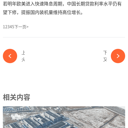
若明年欧美进入快速降息周期，中国长期贷款利率水平仍有
望下修，提振国内装机量维持高位增长。
12345下一页>
上一篇
下一篇
火爆！石英股份业绩“狂飙”-必赢体育app官方平台
又一光伏黑马！2个月斩获200亿大单-必赢体育app官方平台
相关内容