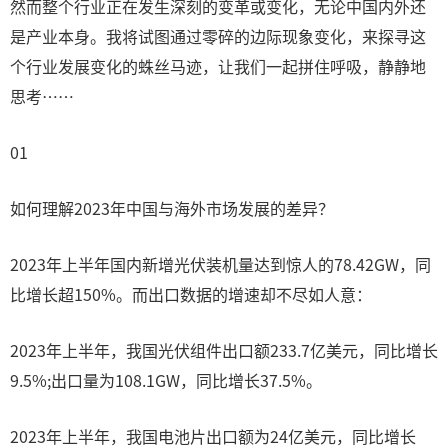
然而整个行业正在发生深刻的变革或变化，无论中国内外还
是产业本身。我将试图通过零碎的边际现象变化，来探寻这
个行业发展变化的蛛丝马迹，让我们一起拼住呼吸，静静地
思考……
01
如何理解2023年中国与海外市场发展的差异？
2023年上半年国内新增光伏装机量达到惊人的78.42GW，同
比增长超150%。而出口数据的增速却不尽如人意：
2023年上半年，我国光伏组件出口额233.7亿美元，同比增长
9.5%;出口量为108.1GW，同比增长37.5%。
2023年上半年，我国电池片出口额为24亿美元，同比增长