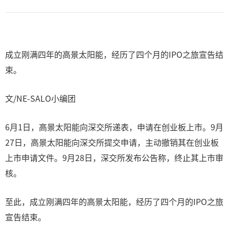
成立刚满四年的高景太阳能，经历了四个月的IPO之旅宣告结
束。
文/NE-SALO小编团
6月1日，高景太阳能向深交所递表，申请在创业板上市。9月
27日，高景太阳能向深交所提交申请，主动撤销其在创业板
上市申请文件。9月28日，深交所发布公告称，终止其上市审
核。
至此，成立刚满四年的高景太阳能，经历了四个月的IPO之旅
宣告结束。