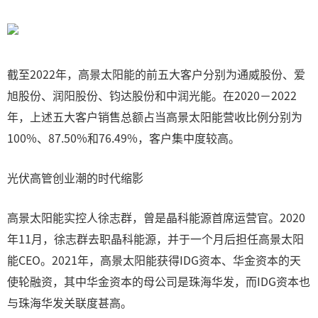
截至2022年，高景太阳能的前五大客户分别为通威股份、爱
旭股份、润阳股份、钧达股份和中润光能。在2020－2022
年，上述五大客户销售总额占当高景太阳能营收比例分别为
100%、87.50%和76.49%，客户集中度较高。
光伏高管创业潮的时代缩影
高景太阳能实控人徐志群，曾是晶科能源首席运营官。2020
年11月，徐志群去职晶科能源，并于一个月后担任高景太阳
能CEO。2021年，高景太阳能获得IDG资本、华金资本的天
使轮融资，其中华金资本的母公司是珠海华发，而IDG资本也
与珠海华发关联度甚高。