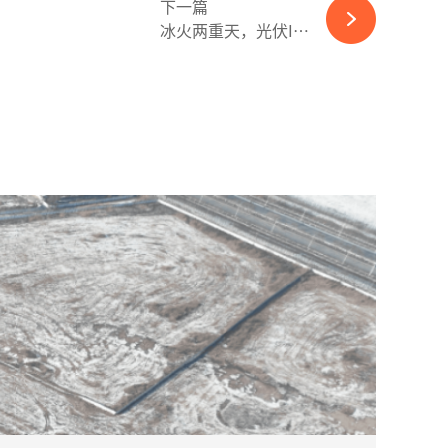
下一篇
冰火两重天，光伏IPO汹涌！-必赢体育app官方平台