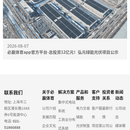
2026-08-07
必赢体育app官方平台-总投资12亿元！弘元绿能光伏项目公示
联系我们
关于必
解决方案
产品和
客户
投资者
新闻
赢体育
服务
支持
关系
动态
地址: 上海市三
集中式电站
能区凝长路1688
公司介绍
电力交易
客户服
最新行
公司动
系统
弄6号能源中心
发展历程
储能
务
情
态
工商业分布
电话:
021-
企业文化
光伏制氢
项目案
公司公
媒体聚
51860888
式系统