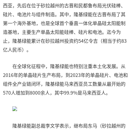
西亚，先后在位于砂拉越州的古晋和民都鲁布局光伏硅棒、
硅片、电池片与组件制造。其中，隆基绿能在古晋布局了其
第一个海外基地，也是全球首个垂直一体化单晶硅太阳能制
造基地，主要生产单晶太阳能硅棒、硅片和电池。迄今为
止，隆基绿能累计在砂拉越州投资约54亿令吉（相当于约83
亿人民币）。
在全球化征程中，隆基绿能也特别注重本土化发展。从
2016年的单晶硅片生产布局，到2023年的单晶硅片、电池和
组件全产业链闭环，隆基绿能马来西亚员工数量从最开始的
570人增加到8000余人，其中99.9%是马来西亚人。
隆基绿能副总裁李文学表示，继布局东马（砂拉越州的