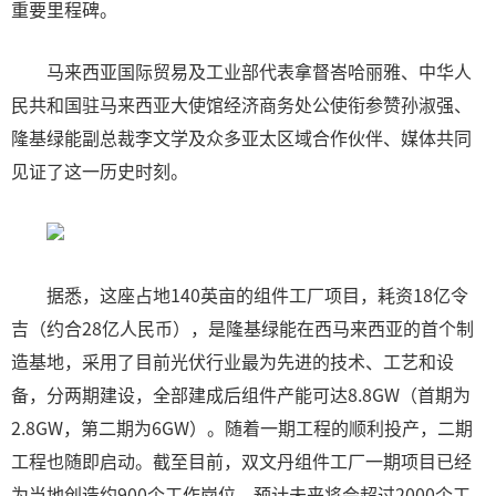
重要里程碑。
马来西亚国际贸易及工业部代表拿督峇哈丽雅、中华人
民共和国驻马来西亚大使馆经济商务处公使衔参赞孙淑强、
隆基绿能副总裁李文学及众多亚太区域合作伙伴、媒体共同
见证了这一历史时刻。
据悉，这座占地140英亩的组件工厂项目，耗资18亿令
吉（约合28亿人民币），是隆基绿能在西马来西亚的首个制
造基地，采用了目前光伏行业最为先进的技术、工艺和设
备，分两期建设，全部建成后组件产能可达8.8GW（首期为
2.8GW，第二期为6GW）。随着一期工程的顺利投产，二期
工程也随即启动。截至目前，双文丹组件工厂一期项目已经
为当地创造约900个工作岗位，预计未来将会超过2000个工