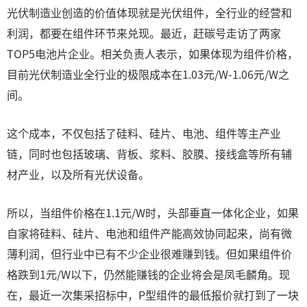
光伏制造业创造的价值体现就是光伏组件，全行业的经营和
利润，都要在组件环节来兑现。最近，赶碳号走访了两家
TOP5电池片企业。相关负责人表示，如果体现为组件价格，
目前光伏制造业全行业的极限成本在1.03元/W-1.06元/W之
间。
这个成本，不仅包括了硅料、硅片、电池、组件等主产业
链，同时也包括玻璃、背板、浆料、胶膜、接线盒等所有辅
材产业，以及所有光伏设备。
所以，当组件价格在1.1元/W时，头部垂直一体化企业，如果
自家将硅料、硅片、电池和组件产能高效协同起来，尚有微
薄利润，但行业中已有不少企业很难赚到钱。但如果组件价
格跌到1元/W以下，仍然能赚钱的企业将会是凤毛麟角。现
在，最近一次集采招标中，P型组件的最低报价就打到了一块