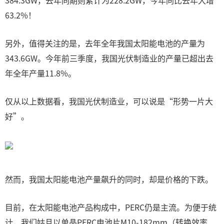
384.3GW，去年同期则累计为228.2GW，今年同比去年大增
63.2%！
另外，值得关注的是，去年全年我国太阳能电池的产量为
343.6GW。今年前三季度，我国光伏制造业的产量已超出去
年全年产量11.8%。
仅从以上数据看，我国光伏制造业，可以说是“形势一片大
好”。
然而，我国太阳能电池产量飙升的同时，却是价格的下跌。
目前，在太阳能电池产品构成中，PERC仍是主流。为便于统
计，我们姑且以单晶PERC电池片M10-182mm（转换效率