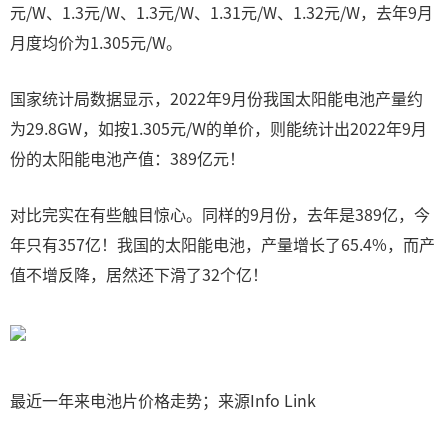
元/W、1.3元/W、1.3元/W、1.31元/W、1.32元/W，去年9月
月度均价为1.305元/W。
国家统计局数据显示，2022年9月份我国太阳能电池产量约
为29.8GW，如按1.305元/W的单价，则能统计出2022年9月
份的太阳能电池产值：389亿元！
对比完实在有些触目惊心。同样的9月份，去年是389亿，今
年只有357亿！我国的太阳能电池，产量增长了65.4%，而产
值不增反降，居然还下滑了32个亿！
最近一年来电池片价格走势；来源Info Link