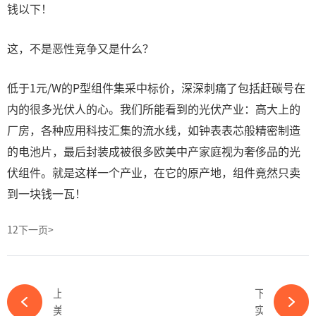
钱以下！
这，不是恶性竞争又是什么？
低于1元/W的P型组件集采中标价，深深刺痛了包括赶碳号在
内的很多光伏人的心。我们所能看到的光伏产业：高大上的
厂房，各种应用科技汇集的流水线，如钟表表芯般精密制造
的电池片，最后封装成被很多欧美中产家庭视为奢侈品的光
伏组件。就是这样一个产业，在它的原产地，组件竟然只卖
到一块钱一瓦！
12下一页>
上一篇
下一篇
美国虚拟电厂模式，对我们有何借鉴价值？-必赢体育app官方平台
实际亏损远超业绩预告，华民股份收监管函-必赢体育app官方平台