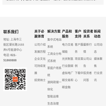
联系我们
关于必
解决方案
产品和
客户
投资者
新闻
赢体育
服务
支持
关系
动态
地址: 上海市三
集中式电站
能区凝长路1688
公司介绍
电力交易
客户服
最新行
公司动
系统
弄6号能源中心
发展历程
储能
务
情
态
工商业分布
电话:
021-
企业文化
光伏制氢
项目案
公司公
媒体聚
51860888
式系统
可持续发
行业脱碳
例
告
焦
家庭户用系
展
虚拟电厂
下载中
投资者
行业资
统
招贤纳士
碳交易和
心
问答
讯
源网荷储一
碳金融
体化
智能运维
生态治理