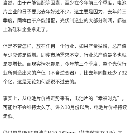
当然，由于产能错配等因素，至少在今年前三个季度，电池
片企业的日子要比去年好过不少。这主要是因为，去年前三
季度，同样由于产能错配，光伏制造业的大部分利润，都被
上游硅料企业拿走了。
但是不管怎样，放在任何一个行业，如果产量猛增，总产值
至少应该是微增。即使市场需求不变，行业总产值最多也就
是零增长。而现实情况却是，今年前三个季度，整个光伏行
业所创造出来的产值（不含逆变器），比去年同期还少了32
个亿，这是无论如何都说不过去的。
事实上，从电池片价格走势来看，电池片的“幸福时光”，
可能也不会维持太久了。进入10月份以后，电池片价格持续
走低。
仍以单晶PERC电池片M10-182mm（转换效率23.1%）为