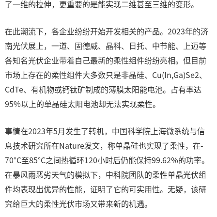
了一维的拉伸，更重要的是能实现二维甚至三维的变形。
在此潮流下，各企业纷纷开始开发相关的产品。2023年的济
南光伏展上，一道、固德威、晶科、日托、中节能、上迈等
各知名光伏企业带着自己最新的柔性组件纷纷亮相。但目前
市场上存在的柔性组件大多数只是非晶硅、Cu(In,Ga)Se2、
CdTe、有机物或钙钛矿制成的薄膜太阳能电池。占有率达
95%以上的单晶硅太阳电池却无法实现柔性。
事情在2023年5月发生了转机，中国科学院上海微系统与信
息技术研究所在Nature发文，称单晶硅也实现了柔性，在-
70°C至85°C之间热循环120小时后仍能保持99.62%的功率。
在暴风雨恶劣天气的模拟下，中科院团队的柔性单晶光伏组
件均表现出优异的性能，证明了它的可实用性。无疑，该研
究给巨大的柔性光伏市场又带来新的机遇。