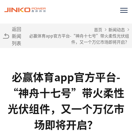
返回
首页
新闻动态
新闻
必赢体育app官方平台-“神舟十七号”带火柔性光伏组
件，又一个万亿市场即将开启？
列表
必赢体育app官方平台-
“神舟十七号”带火柔性
光伏组件，又一个万亿市
场即将开启？