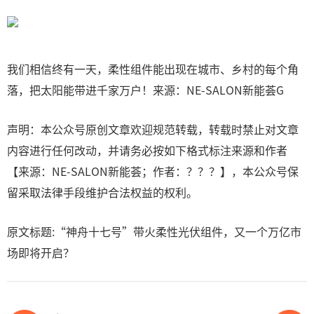
我们相信终有一天，柔性组件能出现在城市、乡村的每个角
落，把太阳能带进千家万户！来源：NE-SALON新能荟G
声明：本公众号原创文章欢迎规范转载，转载时禁止对文章
内容进行任何改动，并请务必按如下格式标注来源和作者
【来源：NE-SALON新能荟；作者：？？？】，本公众号保
留采取法律手段维护合法权益的权利。
原文标题:“神舟十七号”带火柔性光伏组件，又一个万亿市
场即将开启？