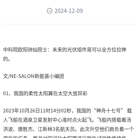
2024-12-09
中科院欧阳钟灿院士：未来的光伏组件是可以全方位拉伸
的。
文/NE-SALON新能荟小编团
01、我国的柔性太阳翼在太空大放异彩
2023年10月26日11时14分02秒，我国的“神舟十七号” 载
人飞船在酒泉卫星发射中心准时点火起飞。飞船内搭载着汤
洪波、唐胜杰、江新林3名航天员。此次升空他们肩负着一个