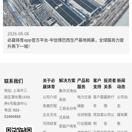
2026-08-06
必赢体育app官方平台-中信博巴西生产基地揭幕，全球服务力提
升再下一城！
联系我们
关于必
解决方案
产品和
客户
投资者
新闻
赢体育
服务
支持
关系
动态
地址: 上海市三
集中式电站
能区凝长路1688
公司介绍
电力交易
客户服
最新行
公司动
系统
弄6号能源中心
发展历程
储能
务
情
态
工商业分布
电话:
021-
企业文化
光伏制氢
项目案
公司公
媒体聚
51860888
式系统
可持续发
行业脱碳
例
告
焦
家庭户用系