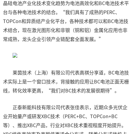
晶硅电池产业化技术变化趋势为电池高效化和BC电池技术平
台与各种电池技术的结合。“我们具有了成熟的PERC、
TOPCon和异质结产业化平台，各种技术都可以和BC电池技
术结合，现在激光图形化和非银（铜和铝）金属化应用也非
常成熟，龙头企业引领产业链配套全面发展。”
莱茵技术（上海）有限公司代表高祺分享道，BC电池技
术实际上是一个窗口技术，背接触的应用让BC电池正面无栅
线，转化效率更高，“我们对BC技术的发展很期待”。
正泰新能科技有限公司代表张佳表示，近期众多光伏企
业开始量产或研发XBC技术（PERC+BC、TOPCon+BC
等）、推出XBC产品，行业对XBC技术重视程度开始提升。